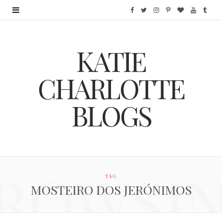
F
T
I
P
B
Y
T
a
w
n
i
l
o
u
KATIE
c
i
s
n
o
u
m
e
t
t
t
g
T
b
CHARLOTTE
b
t
a
e
L
u
l
BLOGS
o
e
g
r
o
b
r
o
r
r
e
v
e
k
a
s
i
ROWSI
m
t
n
TAG
MOSTEIRO DOS JERÓNIMOS