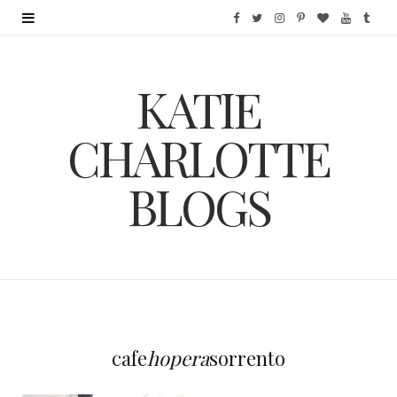
F
T
I
P
B
Y
T
a
w
n
i
l
o
u
KATIE
c
i
s
n
o
u
m
e
t
t
t
g
T
b
CHARLOTTE
b
t
a
e
L
u
l
BLOGS
o
e
g
r
o
b
r
o
r
r
e
v
e
k
a
s
i
m
t
n
cafe
hopera
sorrento