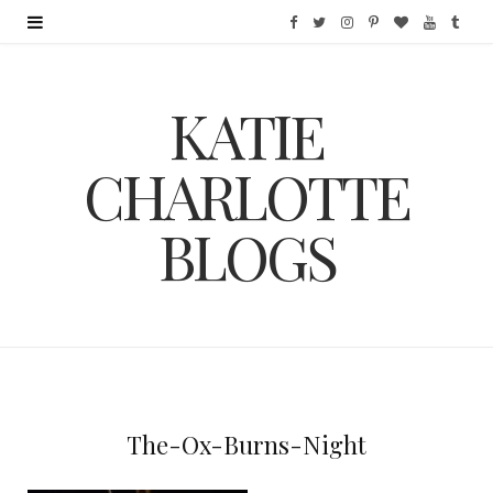
F
T
I
P
B
Y
T
a
w
n
i
l
o
u
KATIE
c
i
s
n
o
u
m
e
t
t
t
g
T
b
CHARLOTTE
b
t
a
e
L
u
l
BLOGS
o
e
g
r
o
b
r
o
r
r
e
v
e
k
a
s
i
m
t
n
The-Ox-Burns-Night