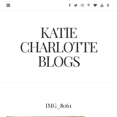
F
T
I
P
B
Y
T
a
w
n
i
l
o
u
KATIE
c
i
s
n
o
u
m
e
t
t
t
g
T
b
CHARLOTTE
b
t
a
e
L
u
l
BLOGS
o
e
g
r
o
b
r
o
r
r
e
v
e
k
a
s
i
m
t
n
IMG_8061