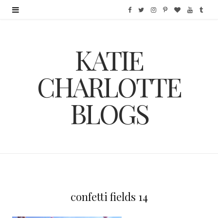
F
T
I
P
B
Y
T
a
w
n
i
l
o
u
KATIE
c
i
s
n
o
u
m
e
t
t
t
g
T
b
CHARLOTTE
b
t
a
e
L
u
l
BLOGS
o
e
g
r
o
b
r
o
r
r
e
v
e
k
a
s
i
m
t
n
confetti fields 14