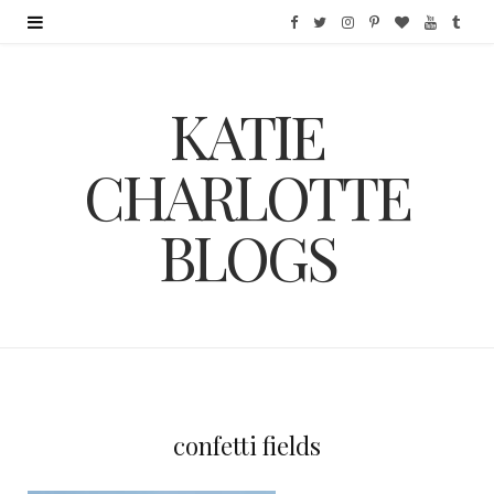
F
T
I
P
B
Y
T
a
w
n
i
l
o
u
KATIE
c
i
s
n
o
u
m
e
t
t
t
g
T
b
CHARLOTTE
b
t
a
e
L
u
l
BLOGS
o
e
g
r
o
b
r
o
r
r
e
v
e
k
a
s
i
m
t
n
confetti fields