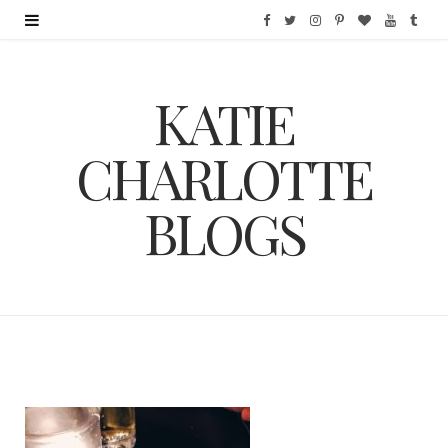
F
T
I
P
B
Y
T
a
w
n
i
l
o
u
KATIE
c
i
s
n
o
u
m
e
t
t
t
g
T
b
CHARLOTTE
b
t
a
e
L
u
l
BLOGS
o
e
g
r
o
b
r
o
r
r
e
v
e
k
a
s
i
m
t
n