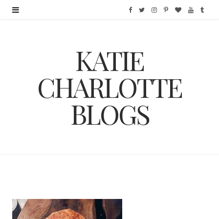
F
T
I
P
B
Y
T
a
w
n
i
l
o
u
KATIE
c
i
s
n
o
u
m
e
t
t
t
g
T
b
CHARLOTTE
b
t
a
e
L
u
l
BLOGS
o
e
g
r
o
b
r
o
r
r
e
v
e
k
a
s
i
m
t
n