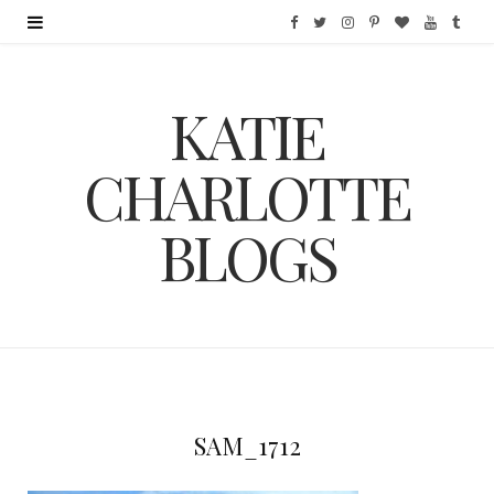
F
T
I
P
B
Y
T
a
w
n
i
l
o
u
KATIE
c
i
s
n
o
u
m
e
t
t
t
g
T
b
CHARLOTTE
b
t
a
e
L
u
l
BLOGS
o
e
g
r
o
b
r
o
r
r
e
v
e
k
a
s
i
m
t
n
SAM_1712