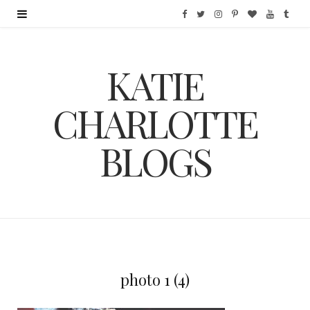
F
T
I
P
B
Y
T
a
w
n
i
l
o
u
KATIE
c
i
s
n
o
u
m
e
t
t
t
g
T
b
CHARLOTTE
b
t
a
e
L
u
l
BLOGS
o
e
g
r
o
b
r
o
r
r
e
v
e
k
a
s
i
m
t
n
photo 1 (4)